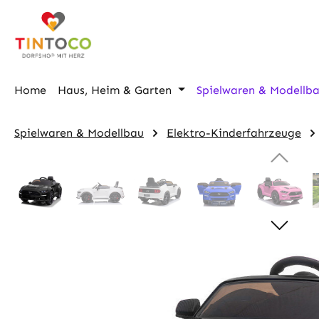
m Hauptinhalt springen
Zur Suche springen
Zur Hauptnavigation springen
Home
Haus, Heim & Garten
Spielwaren & Modellb
Spielwaren & Modellbau
Elektro-Kinderfahrzeuge
Bildergalerie überspringen