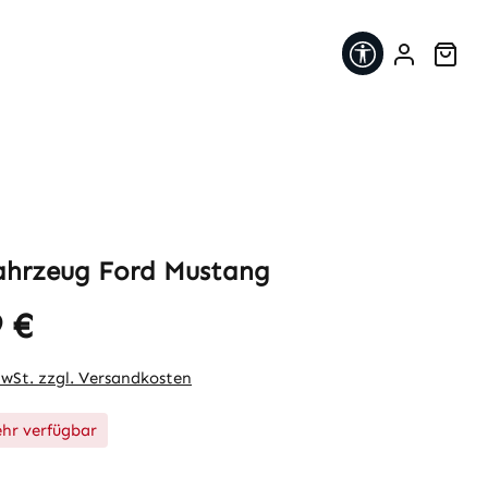
Werkzeugleis
War
ahrzeug Ford Mustang
 €
eis:
MwSt. zzgl. Versandkosten
hr verfügbar