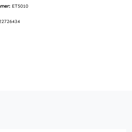
mmer:
ET5010
22726434