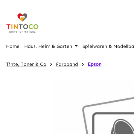
m Hauptinhalt springen
Zur Suche springen
Zur Hauptnavigation springen
Home
Haus, Heim & Garten
Spielwaren & Modellb
Tinte, Toner & Co
Farbband
Epson
Bildergalerie überspringen