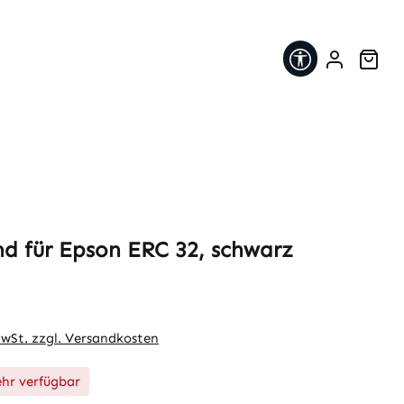
Werkzeugleis
War
d für Epson ERC 32, schwarz
eis:
MwSt. zzgl. Versandkosten
hr verfügbar