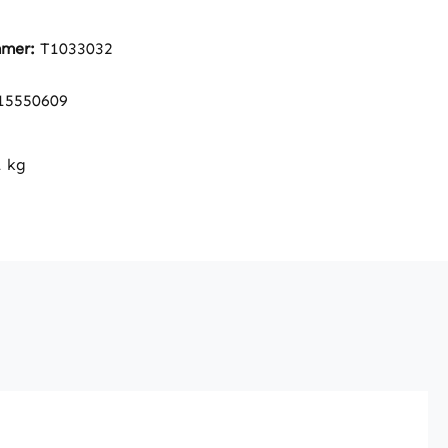
mmer:
T1033032
15550609
1 kg