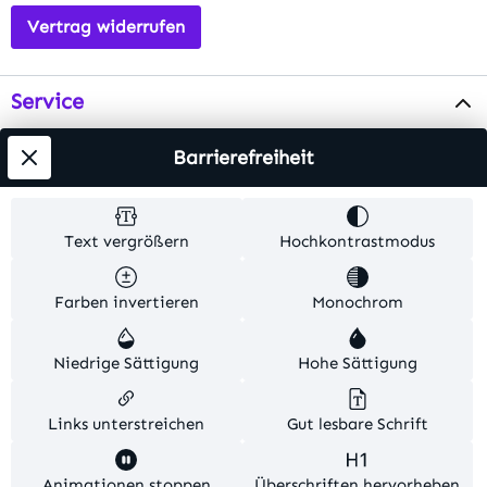
Vertrag widerrufen
Service
Info
Barrierefreiheit
Testsieger
Text vergrößern
Hochkontrastmodus
Alle Preise inkl. gesetzl. Mehrwertsteuer zzgl.
Farben invertieren
Monochrom
Versandkosten
. Alle Artikelangaben sind
Herstellerangaben und ohne Gewähr.
Niedrige Sättigung
Hohe Sättigung
© 2026 MKV24 – Alle Rechte vorbehalten. Theme by
TC-Innovations
Links unterstreichen
Gut lesbare Schrift
Diese Website verwendet Cookies, um eine bestmögliche
Animationen stoppen
Überschriften hervorheben