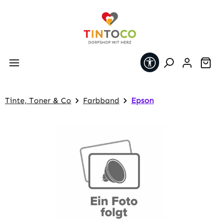
Zum Hauptinhalt springen
Werkzeugleiste 
Wa
Tinte, Toner & Co
Farbband
Epson
Bildergalerie überspringen