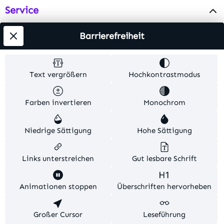
Service
Info
Barrierefreiheit
Testsieger
Text vergrößern
Hochkontrastmodus
Alle Preise inkl. gesetzl. Mehrwertsteuer zzgl.
Farben invertieren
Monochrom
Versandkosten
. Alle Artikelangaben sind
Herstellerangaben und ohne Gewähr.
Niedrige Sättigung
Hohe Sättigung
© 2026 MKV24 – Alle Rechte vorbehalten. Theme by
TC-Innovations
Links unterstreichen
Gut lesbare Schrift
Diese Website verwendet Cookies, um eine bestmögliche
Animationen stoppen
Überschriften hervorheben
Erfahrung bieten zu können.
Mehr Informationen ...
Konfigurieren
Großer Cursor
Nur technisch notwendige
Leseführung