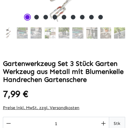
Gartenwerkzeug Set 3 Stück Garten
Werkzeug aus Metall mit Blumenkelle
Handrechen Gartenschere
7,99 €
Regulärer Preis:
Preise inkl. MwSt. zzgl. Versandkosten
Produkt Anzahl: Gib den gewünschten Wert 
Stk