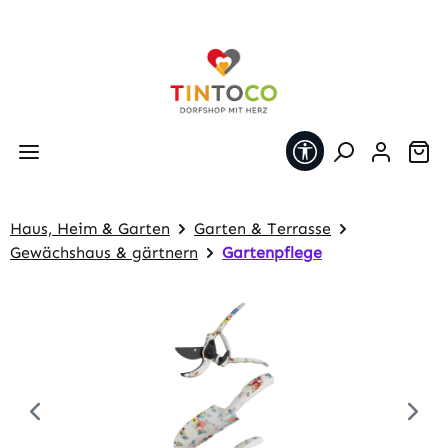
Zum Hauptinhalt springen
Werkzeugleiste 
Wa
Haus, Heim & Garten
Garten & Terrasse
Gewächshaus & gärtnern
Gartenpflege
Bildergalerie überspringen