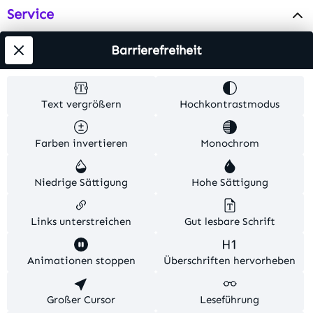
Service
Info
Barrierefreiheit
Testsieger
Text vergrößern
Hochkontrastmodus
Alle Preise inkl. gesetzl. Mehrwertsteuer zzgl.
Farben invertieren
Monochrom
Versandkosten
. Alle Artikelangaben sind
Herstellerangaben und ohne Gewähr.
Niedrige Sättigung
Hohe Sättigung
© 2026 MKV24 – Alle Rechte vorbehalten. Theme by
TC-Innovations
Links unterstreichen
Gut lesbare Schrift
Diese Website verwendet Cookies, um eine bestmögliche
Animationen stoppen
Überschriften hervorheben
Erfahrung bieten zu können.
Mehr Informationen ...
Konfigurieren
Großer Cursor
Nur technisch notwendige
Leseführung