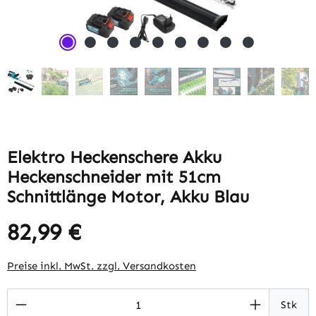
Elektro Heckenschere Akku
Heckenschneider mit 51cm
Schnittlänge Motor, Akku Blau
82,99 €
Regulärer Preis:
Preise inkl. MwSt. zzgl. Versandkosten
Produkt Anzahl: Gib den gewünschten Wert 
Stk