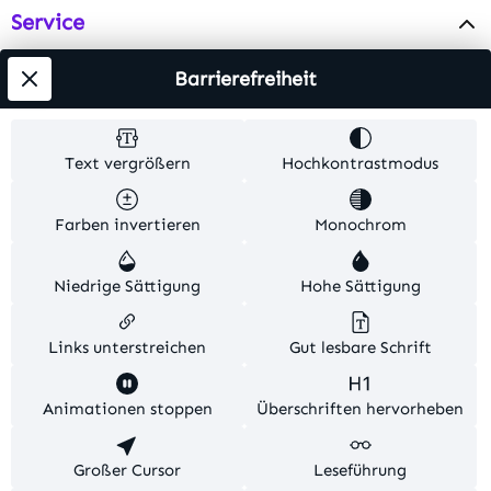
Service
Info
Barrierefreiheit
Testsieger
Text vergrößern
Hochkontrastmodus
Alle Preise inkl. gesetzl. Mehrwertsteuer zzgl.
Farben invertieren
Monochrom
Versandkosten
. Alle Artikelangaben sind
Herstellerangaben und ohne Gewähr.
Niedrige Sättigung
Hohe Sättigung
© 2026 MKV24 – Alle Rechte vorbehalten. Theme by
TC-Innovations
Links unterstreichen
Gut lesbare Schrift
Diese Website verwendet Cookies, um eine bestmögliche
Animationen stoppen
Überschriften hervorheben
Erfahrung bieten zu können.
Mehr Informationen ...
Konfigurieren
Großer Cursor
Nur technisch notwendige
Leseführung