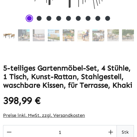
5-teiliges Gartenmöbel-Set, 4 Stühle,
1 Tisch, Kunst-Rattan, Stahlgestell,
waschbare Kissen, für Terrasse, Khaki
398,99 €
Regulärer Preis:
Preise inkl. MwSt. zzgl. Versandkosten
Produkt Anzahl: Gib den gewünschten Wert 
Stk