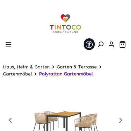
Zum Hauptinhalt springen
Werkzeugleiste 
Wa
Haus, Heim & Garten
Garten & Terrasse
Gartenmöbel
Polyrattan Gartenmöbel
Bildergalerie überspringen