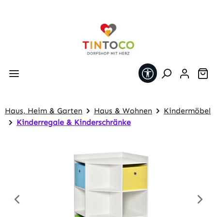
Zum Hauptinhalt springen
Werkzeugleiste 
Wa
Haus, Heim & Garten
Haus & Wohnen
Kindermöbel
Kinderregale & Kinderschränke
Bildergalerie überspringen