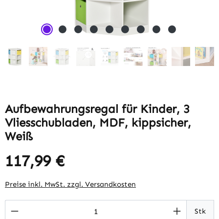
Aufbewahrungsregal für Kinder, 3
Vliesschubladen, MDF, kippsicher,
Weiß
117,99 €
Regulärer Preis:
Preise inkl. MwSt. zzgl. Versandkosten
Produkt Anzahl: Gib den gewünschten Wert 
Stk