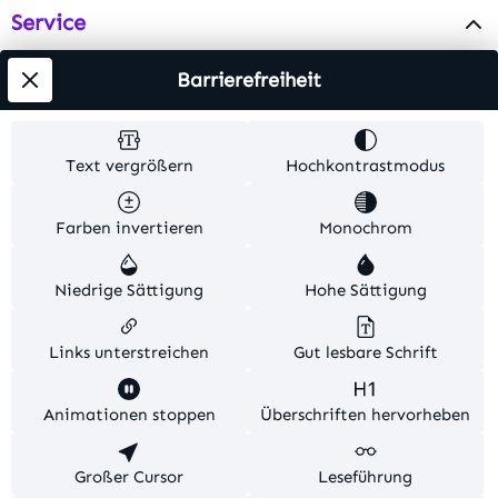
Service
Info
Barrierefreiheit
Testsieger
Text vergrößern
Hochkontrastmodus
Alle Preise inkl. gesetzl. Mehrwertsteuer zzgl.
Farben invertieren
Monochrom
Versandkosten
. Alle Artikelangaben sind
Herstellerangaben und ohne Gewähr.
Niedrige Sättigung
Hohe Sättigung
© 2026 MKV24 – Alle Rechte vorbehalten. Theme by
TC-Innovations
Links unterstreichen
Gut lesbare Schrift
Diese Website verwendet Cookies, um eine bestmögliche
Animationen stoppen
Überschriften hervorheben
Erfahrung bieten zu können.
Mehr Informationen ...
Konfigurieren
Großer Cursor
Nur technisch notwendige
Leseführung