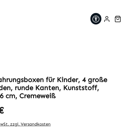
Werkzeugleis
War
hrungsboxen für Kinder, 4 große
den, runde Kanten, Kunststoff,
6 cm, Cremeweiß
€
eis:
MwSt. zzgl. Versandkosten