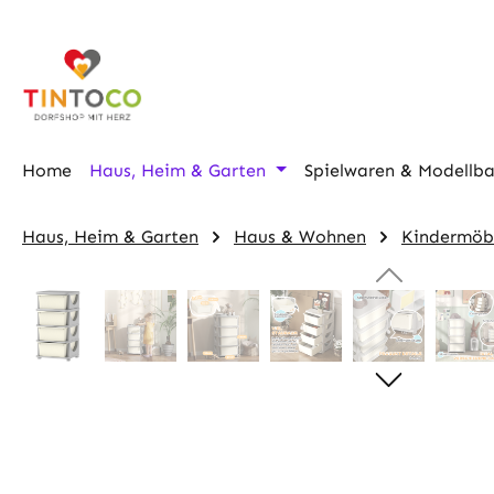
m Hauptinhalt springen
Zur Suche springen
Zur Hauptnavigation springen
Home
Haus, Heim & Garten
Spielwaren & Modellb
Haus, Heim & Garten
Haus & Wohnen
Kindermöb
Bildergalerie überspringen