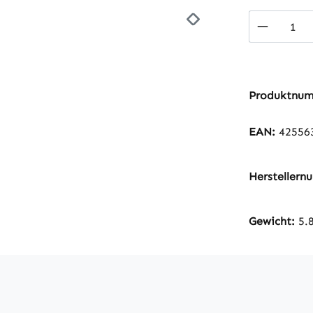
Produkt
Produktnu
EAN:
42556
Hersteller
Gewicht:
5.