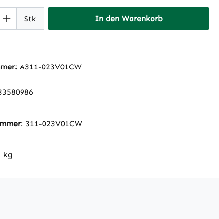
 Anzahl: Gib den gewünschten Wert ein 
In den Warenkorb
Stk
mmer:
A311-023V01CW
33580986
nummer:
311-023V01CW
8 kg