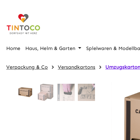
m Hauptinhalt springen
Zur Suche springen
Zur Hauptnavigation springen
Home
Haus, Heim & Garten
Spielwaren & Modellb
Verpackung & Co
Versandkartons
Umzugskarto
Bildergalerie überspringen