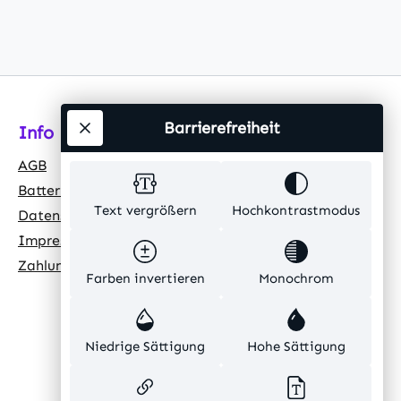
Barrierefreiheit
Info
AGB
Batteriehinweis
Text vergrößern
Hochkontrastmodus
Datenschutz
Impressum
Zahlungsarten
Farben invertieren
Monochrom
Niedrige Sättigung
Hohe Sättigung