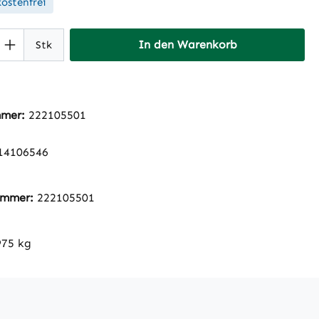
ostenfrei
 Anzahl: Gib den gewünschten Wert ein 
In den Warenkorb
Stk
mmer:
222105501
14106546
nummer:
222105501
975 kg