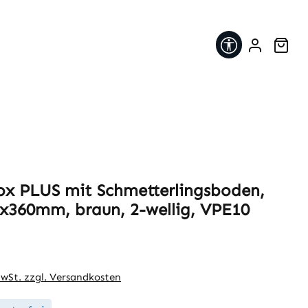
Werkzeugleis
War
x PLUS mit Schmetterlingsboden,
x360mm, braun, 2-wellig, VPE10
eis:
MwSt. zzgl. Versandkosten