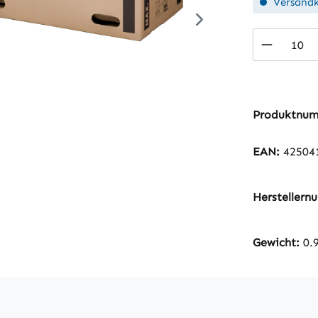
Versandk
Produkt
Produktnu
EAN:
42504
Hersteller
Gewicht:
0.