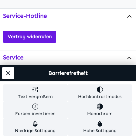
Service-Hotline
Vertrag widerrufen
Service
Info
Barrierefreiheit
Testsieger
Text vergrößern
Hochkontrastmodus
Alle Preise inkl. gesetzl. Mehrwertsteuer zzgl.
Farben invertieren
Monochrom
Versandkosten
. Alle Artikelangaben sind
Herstellerangaben und ohne Gewähr.
Niedrige Sättigung
Hohe Sättigung