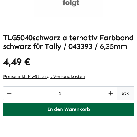
TLG5040schwarz alternativ Farbband
schwarz für Tally / 043393 / 6,35mm
4,49 €
Regulärer Preis:
Preise inkl. MwSt. zzgl. Versandkosten
Produkt Anzahl: Gib den gewünschten Wert 
Stk
In den Warenkorb