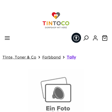
Zum Hauptinhalt springen
Werkzeugleiste 
Wa
Tinte, Toner & Co
Farbband
Tally
Bildergalerie überspringen