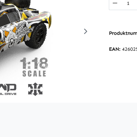
Produkt
Produktnu
EAN:
42602