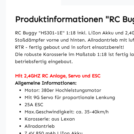
Produktinformationen "RC Bugg
RC Buggy "HS301-1E" 1:18 inkl. LiIon Akku und 2,4Gh
Stoßdämpfer vorne und hinten. Allradantrieb mit lu
RTR - fertig gebaut und in sofort einsatzbereit!
Die robuste Karosserie im Maßstab 1:18 ist fertig l
betriebsfertig eingebaut.
Mit 2,4GHZ RC Anlage, Servo und ESC
Allgemeine Informationen:
Motor: 380er Hochleistungsmotor
Mit 9G Servo für proportionale Lenkung
25A ESC
Max.Geschwindigkeit: ca. 35-40km/h
Karosserie: aus Lexan
Allradantrieb
7,4V 850 mAh LiIon Akku