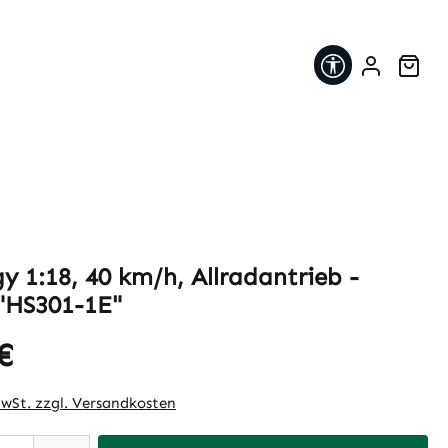
Werkzeugleis
War
y 1:18, 40 km/h, Allradantrieb -
 "HS301-1E"
€
eis:
MwSt. zzgl. Versandkosten