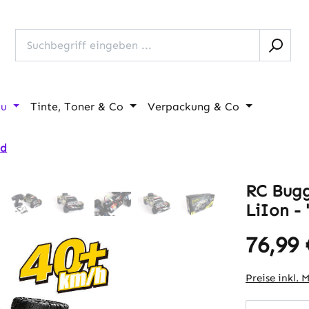
au
Tinte, Toner & Co
Verpackung & Co
ad
RC Bugg
LiIon -
76,99 
Regulärer Pr
Preise inkl. 