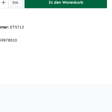
 Anzahl: Gib den gewünschten Wert ein 
In den Warenkorb
Stk
mmer:
ET5713
59878010