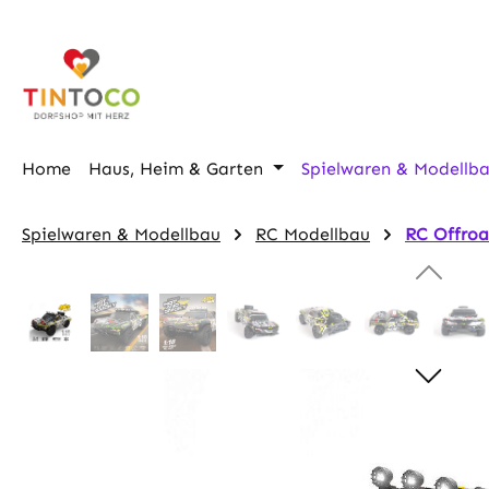
m Hauptinhalt springen
Zur Suche springen
Zur Hauptnavigation springen
Home
Haus, Heim & Garten
Spielwaren & Modellb
Spielwaren & Modellbau
RC Modellbau
RC Offro
Bildergalerie überspringen