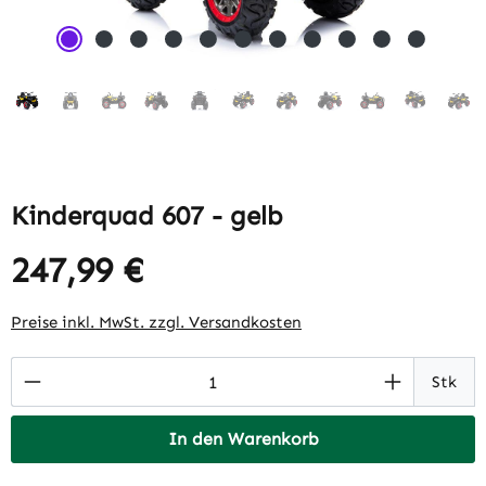
Kinderquad 607 - gelb
247,99 €
Regulärer Preis:
Preise inkl. MwSt. zzgl. Versandkosten
Produkt Anzahl: Gib den gewünschten Wert 
Stk
In den Warenkorb