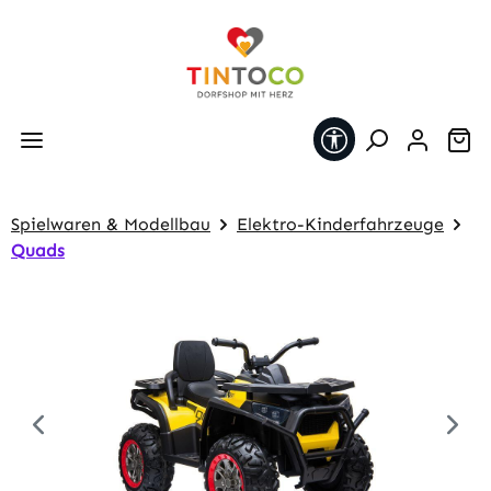
Zum Hauptinhalt springen
Werkzeugleiste 
Wa
Spielwaren & Modellbau
Elektro-Kinderfahrzeuge
Quads
Bildergalerie überspringen