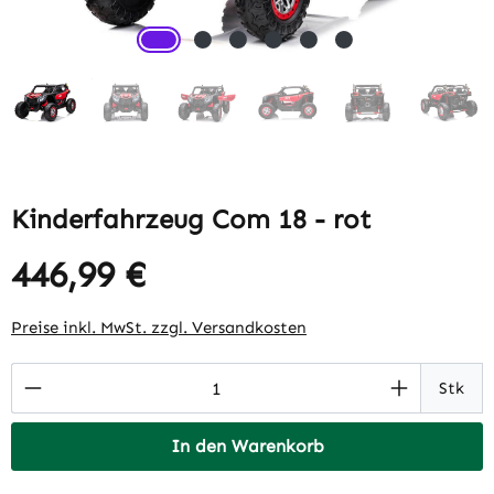
Kinderfahrzeug Com 18 - rot
446,99 €
Regulärer Preis:
Preise inkl. MwSt. zzgl. Versandkosten
Produkt Anzahl: Gib den gewünschten Wert 
Stk
In den Warenkorb