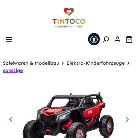
Zum Hauptinhalt springen
Werkzeugleiste 
Wa
Spielwaren & Modellbau
Elektro-Kinderfahrzeuge
sonstige
Bildergalerie überspringen