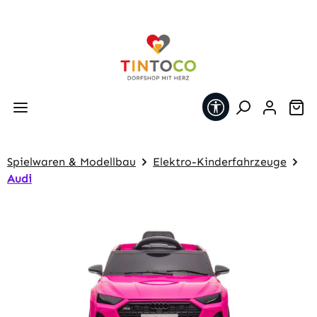
Zum Hauptinhalt springen
Werkzeugleiste 
Wa
Spielwaren & Modellbau
Elektro-Kinderfahrzeuge
Audi
Bildergalerie überspringen