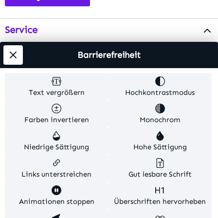
Service
Info
Barrierefreiheit
Testsieger
Text vergrößern
Hochkontrastmodus
Alle Preise inkl. gesetzl. Mehrwertsteuer zzgl.
Farben invertieren
Monochrom
Versandkosten
. Alle Artikelangaben sind
Herstellerangaben und ohne Gewähr.
Niedrige Sättigung
Hohe Sättigung
© 2026 MKV24 – Alle Rechte vorbehalten. Theme by
TC-Innovations
Links unterstreichen
Gut lesbare Schrift
Diese Website verwendet Cookies, um eine bestmögliche
Animationen stoppen
Überschriften hervorheben
Erfahrung bieten zu können.
Mehr Informationen ...