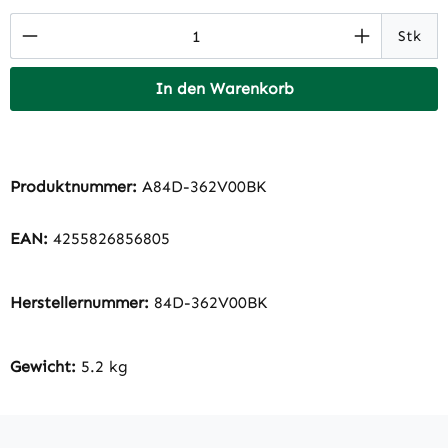
Produkt Anzahl: Gib den gewünschten Wert 
Stk
In den Warenkorb
Produktnummer:
A84D-362V00BK
EAN:
4255826856805
Herstellernummer:
84D-362V00BK
Gewicht:
5.2 kg