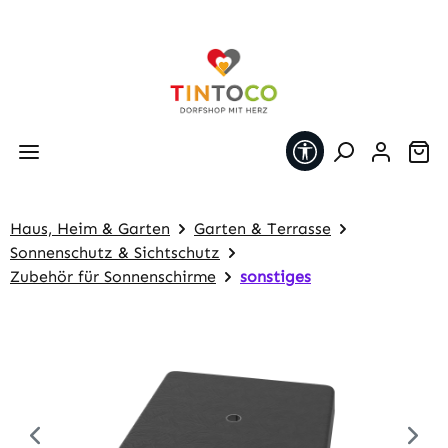
Zum Hauptinhalt springen
Werkzeugleiste 
Wa
Haus, Heim & Garten
Garten & Terrasse
Sonnenschutz & Sichtschutz
Zubehör für Sonnenschirme
sonstiges
Bildergalerie überspringen