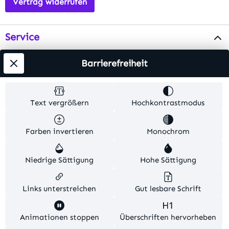
Vertrag widerrufen
Service
Info
Barrierefreiheit
Testsieger
Text vergrößern
Hochkontrastmodus
Alle Preise inkl. gesetzl. Mehrwertsteuer zzgl.
Farben invertieren
Monochrom
Versandkosten
. Alle Artikelangaben sind
Herstellerangaben und ohne Gewähr.
Niedrige Sättigung
Hohe Sättigung
© 2026 MKV24 – Alle Rechte vorbehalten. Theme by
TC-Innovations
Links unterstreichen
Gut lesbare Schrift
Diese Website verwendet Cookies, um eine bestmögliche
Animationen stoppen
Überschriften hervorheben
Erfahrung bieten zu können.
Mehr Informationen ...