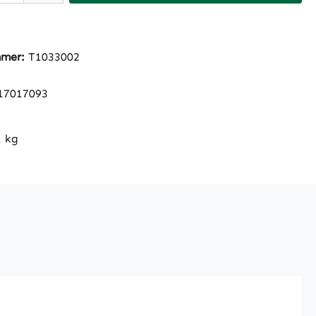
mmer:
T1033002
17017093
1 kg