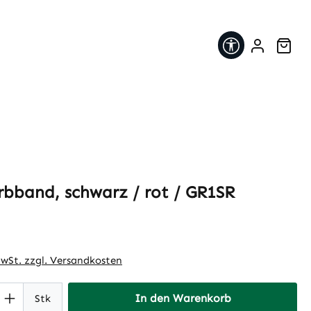
Werkzeugleis
War
arbband, schwarz / rot / GR1SR
eis:
MwSt. zzgl. Versandkosten
 Anzahl: Gib den gewünschten Wert ein 
In den Warenkorb
Stk