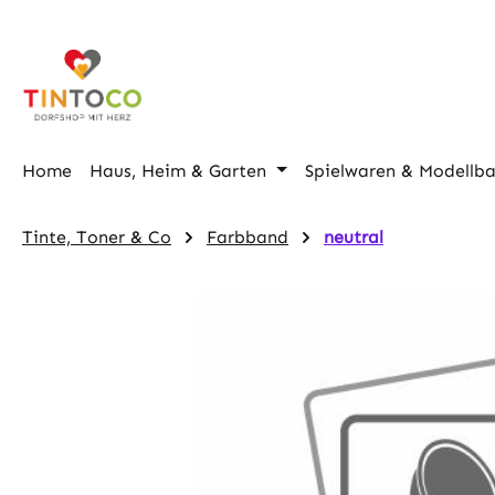
m Hauptinhalt springen
Zur Suche springen
Zur Hauptnavigation springen
Home
Haus, Heim & Garten
Spielwaren & Modellb
Tinte, Toner & Co
Farbband
neutral
Bildergalerie überspringen