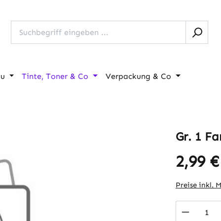
au
Tinte, Toner & Co
Verpackung & Co
Gr. 1 F
2,99 €
Regulärer Pr
Preise inkl. 
Produkt