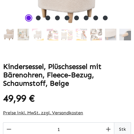
Kindersessel, Plüschsessel mit
Bärenohren, Fleece-Bezug,
Schaumstoff, Beige
49,99 €
Regulärer Preis:
Preise inkl. MwSt. zzgl. Versandkosten
Produkt Anzahl: Gib den gewünschten Wert 
Stk