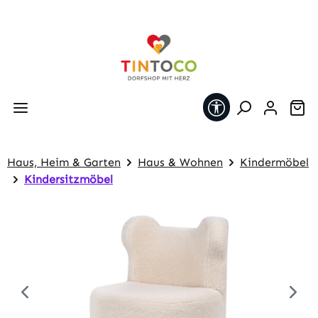
Zum Hauptinhalt springen
Werkzeugleiste 
Wa
Haus, Heim & Garten
Haus & Wohnen
Kindermöbel
Kindersitzmöbel
Bildergalerie überspringen