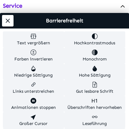
Service
Info
Barrierefreiheit
Testsieger
Text vergrößern
Hochkontrastmodus
Alle Preise inkl. gesetzl. Mehrwertsteuer zzgl.
Farben invertieren
Monochrom
Versandkosten
. Alle Artikelangaben sind
Herstellerangaben und ohne Gewähr.
Niedrige Sättigung
Hohe Sättigung
© 2026 MKV24 – Alle Rechte vorbehalten. Theme by
TC-Innovations
Links unterstreichen
Gut lesbare Schrift
Diese Website verwendet Cookies, um eine bestmögliche
Animationen stoppen
Überschriften hervorheben
Erfahrung bieten zu können.
Mehr Informationen ...
Konfigurieren
Großer Cursor
Nur technisch notwendige
Leseführung