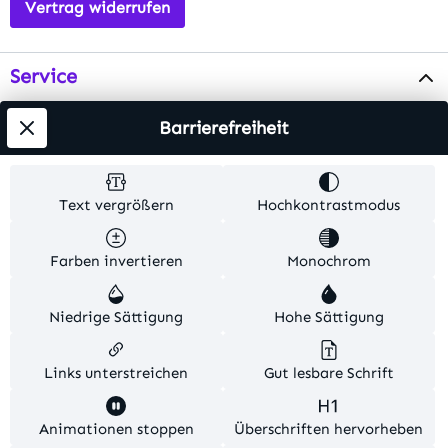
Vertrag widerrufen
Service
Info
Barrierefreiheit
Testsieger
Text vergrößern
Hochkontrastmodus
Alle Preise inkl. gesetzl. Mehrwertsteuer zzgl.
Farben invertieren
Monochrom
Versandkosten
. Alle Artikelangaben sind
Herstellerangaben und ohne Gewähr.
Niedrige Sättigung
Hohe Sättigung
© 2026 MKV24 – Alle Rechte vorbehalten. Theme by
TC-Innovations
Links unterstreichen
Gut lesbare Schrift
Diese Website verwendet Cookies, um eine bestmögliche
Animationen stoppen
Überschriften hervorheben
Erfahrung bieten zu können.
Mehr Informationen ...