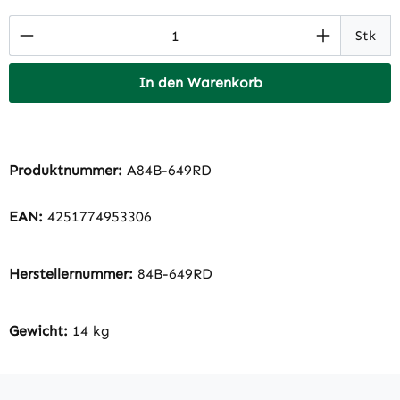
Produkt Anzahl: Gib den gewünschten Wert 
Stk
In den Warenkorb
Produktnummer:
A84B-649RD
EAN:
4251774953306
Herstellernummer:
84B-649RD
Gewicht:
14 kg