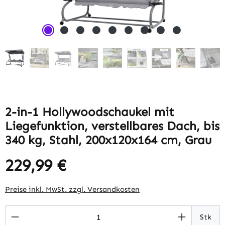
2-in-1 Hollywoodschaukel mit
Liegefunktion, verstellbares Dach, bis
340 kg, Stahl, 200x120x164 cm, Grau
229,99 €
Regulärer Preis:
Preise inkl. MwSt. zzgl. Versandkosten
Produkt Anzahl: Gib den gewünschten Wert 
Stk