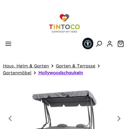
Zum Hauptinhalt springen
Werkzeugleiste 
Wa
Haus, Heim & Garten
Garten & Terrasse
Gartenmöbel
Hollywoodschaukeln
Bildergalerie überspringen