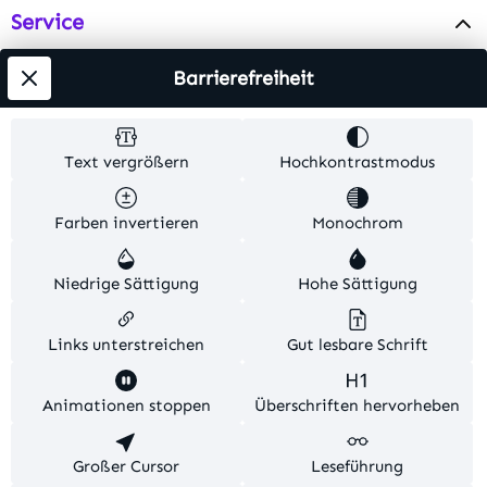
Service
Info
Barrierefreiheit
Testsieger
Text vergrößern
Hochkontrastmodus
Alle Preise inkl. gesetzl. Mehrwertsteuer zzgl.
Farben invertieren
Monochrom
Versandkosten
. Alle Artikelangaben sind
Herstellerangaben und ohne Gewähr.
Niedrige Sättigung
Hohe Sättigung
© 2026 MKV24 – Alle Rechte vorbehalten. Theme by
TC-Innovations
Links unterstreichen
Gut lesbare Schrift
Diese Website verwendet Cookies, um eine bestmögliche
Animationen stoppen
Überschriften hervorheben
Erfahrung bieten zu können.
Mehr Informationen ...
Konfigurieren
Großer Cursor
Nur technisch notwendige
Leseführung