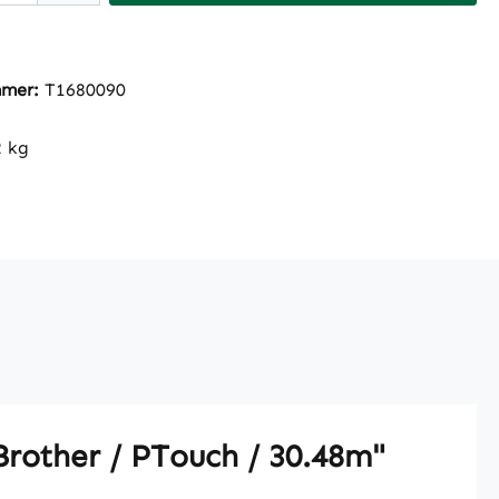
mmer:
T1680090
2 kg
rother / PTouch / 30.48m"