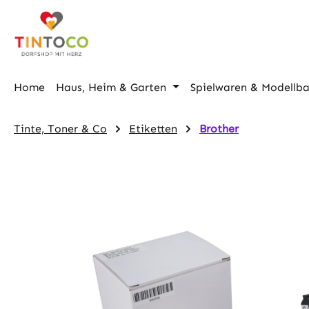
m Hauptinhalt springen
Zur Suche springen
Zur Hauptnavigation springen
Home
Haus, Heim & Garten
Spielwaren & Modellb
Tinte, Toner & Co
Etiketten
Brother
Bildergalerie überspringen