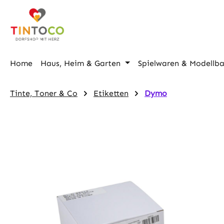
m Hauptinhalt springen
Zur Suche springen
Zur Hauptnavigation springen
Home
Haus, Heim & Garten
Spielwaren & Modellb
Tinte, Toner & Co
Etiketten
Dymo
Bildergalerie überspringen