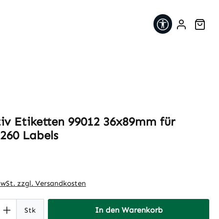
Werkzeugleis
War
tiv Etiketten 99012 36x89mm für
260 Labels
eis:
MwSt. zzgl. Versandkosten
 Anzahl: Gib den gewünschten Wert ein 
In den Warenkorb
Stk