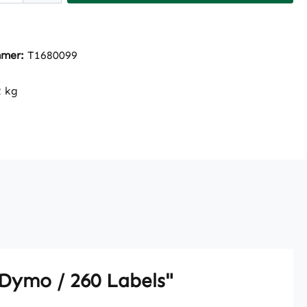
mmer:
T1680099
2 kg
 Dymo / 260 Labels"