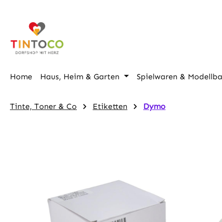
m Hauptinhalt springen
Zur Suche springen
Zur Hauptnavigation springen
Home
Haus, Heim & Garten
Spielwaren & Modellb
Tinte, Toner & Co
Etiketten
Dymo
Bildergalerie überspringen