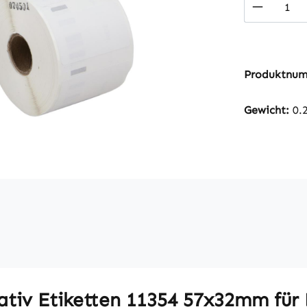
Produkt
Produktnu
Gewicht:
0.
ativ Etiketten 11354 57x32mm für