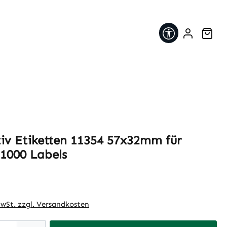
Werkzeugleis
War
tiv Etiketten 11354 57x32mm für
1000 Labels
eis:
MwSt. zzgl. Versandkosten