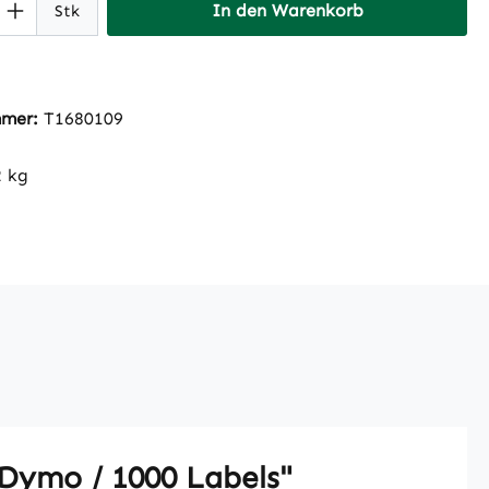
 Anzahl: Gib den gewünschten Wert ein 
In den Warenkorb
Stk
mmer:
T1680109
2 kg
 Dymo / 1000 Labels"