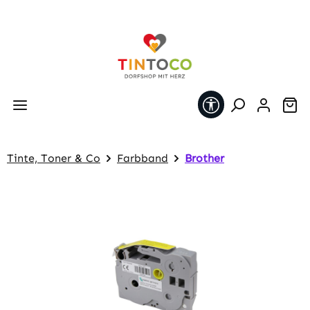
Zum Hauptinhalt springen
Werkzeugleiste 
Wa
Tinte, Toner & Co
Farbband
Brother
Bildergalerie überspringen