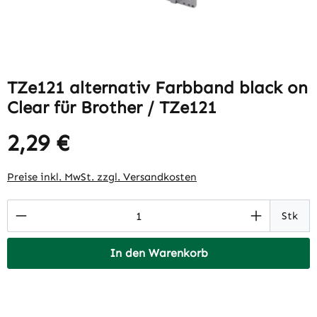
TZe121 alternativ Farbband black on
Clear für Brother / TZe121
2,29 €
Regulärer Preis:
Preise inkl. MwSt. zzgl. Versandkosten
Produkt Anzahl: Gib den gewünschten Wert 
Stk
In den Warenkorb