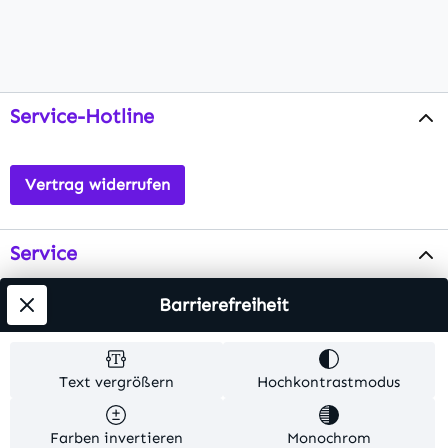
Service-Hotline
Vertrag widerrufen
Service
Info
Barrierefreiheit
Testsieger
Text vergrößern
Hochkontrastmodus
Alle Preise inkl. gesetzl. Mehrwertsteuer zzgl.
Farben invertieren
Monochrom
Versandkosten
. Alle Artikelangaben sind