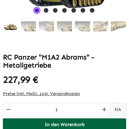
RC Panzer "M1A2 Abrams" -
Metallgetriebe
227,99 €
Regulärer Preis:
Preise inkl. MwSt. zzgl. Versandkosten
Produkt Anzahl: Gib den gewünschten Wert 
Stk
In den Warenkorb