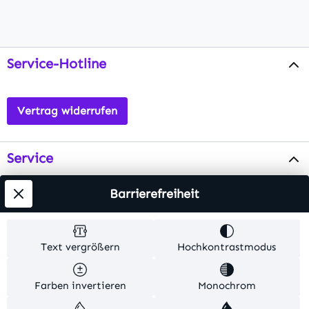
Service-Hotline
Vertrag widerrufen
Service
Info
Barrierefreiheit
Testsieger
Text vergrößern
Hochkontrastmodus
Alle Preise inkl. gesetzl. Mehrwertsteuer zzgl.
Farben invertieren
Monochrom
Versandkosten
. Alle Artikelangaben sind
Herstellerangaben und ohne Gewähr.