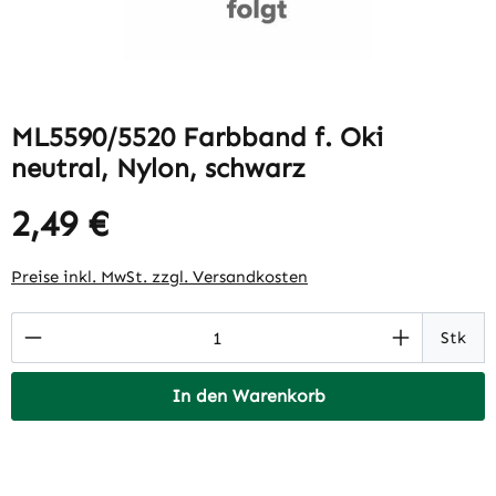
ML5590/5520 Farbband f. Oki
neutral, Nylon, schwarz
2,49 €
Regulärer Preis:
Preise inkl. MwSt. zzgl. Versandkosten
Produkt Anzahl: Gib den gewünschten Wert 
Stk
In den Warenkorb