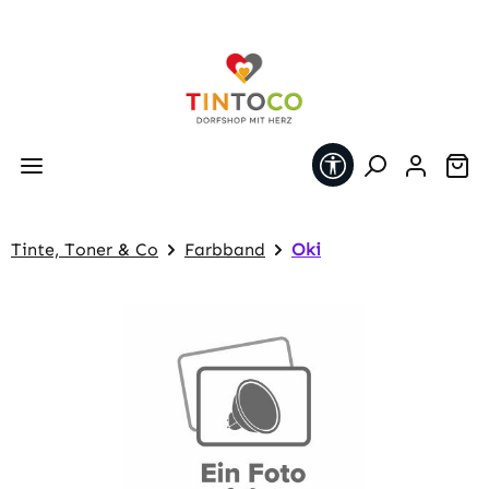
Zum Hauptinhalt springen
Werkzeugleiste 
Wa
Tinte, Toner & Co
Farbband
Oki
Bildergalerie überspringen