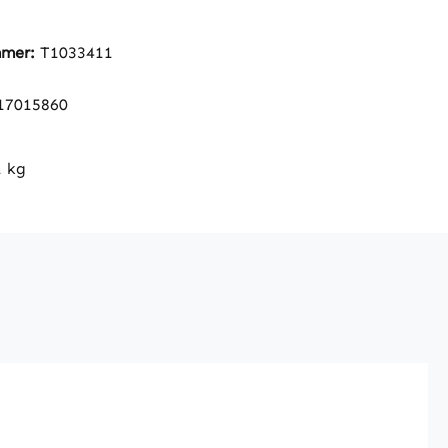
mmer:
T1033411
17015860
1 kg