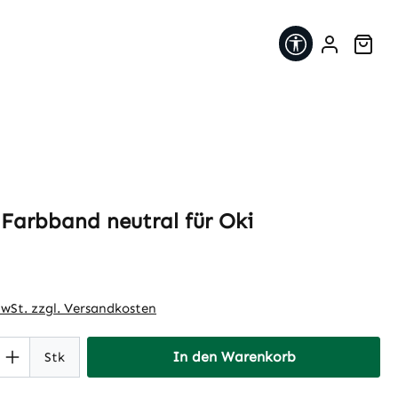
Werkzeugleis
War
Farbband neutral für Oki
eis:
MwSt. zzgl. Versandkosten
 Anzahl: Gib den gewünschten Wert ein 
In den Warenkorb
Stk