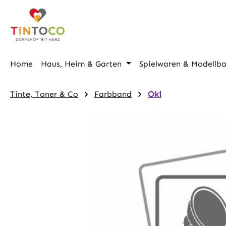
m Hauptinhalt springen
Zur Suche springen
Zur Hauptnavigation springen
Home
Haus, Heim & Garten
Spielwaren & Modellb
Tinte, Toner & Co
Farbband
Oki
Bildergalerie überspringen