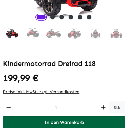
Kindermotorrad Dreirad 118
199,99 €
Regulärer Preis:
Preise inkl. MwSt. zzgl. Versandkosten
Produkt Anzahl: Gib den gewünschten Wert 
Stk
In den Warenkorb