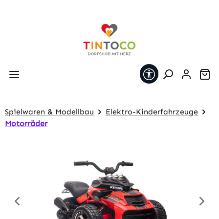
Zum Hauptinhalt springen
Werkzeugleiste 
Wa
Spielwaren & Modellbau
Elektro-Kinderfahrzeuge
Motorräder
Bildergalerie überspringen