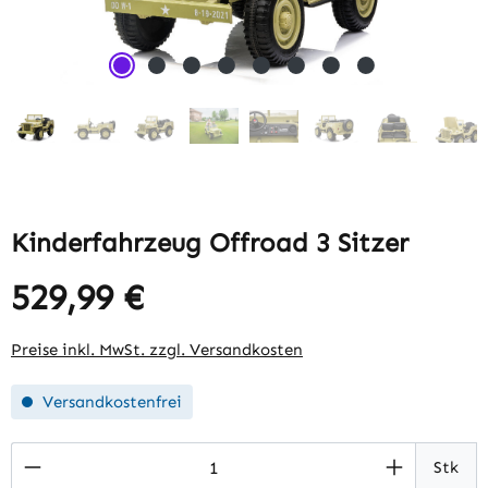
Kinderfahrzeug Offroad 3 Sitzer
529,99 €
Regulärer Preis:
Preise inkl. MwSt. zzgl. Versandkosten
Versandkostenfrei
Produkt Anzahl: Gib den gewünschten Wert 
Stk