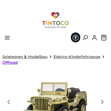
Zum Hauptinhalt springen
Werkzeugleiste 
Wa
Spielwaren & Modellbau
Elektro-Kinderfahrzeuge
Offroad
Bildergalerie überspringen