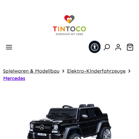
Zum Hauptinhalt springen
Werkzeugleiste 
Wa
Spielwaren & Modellbau
Elektro-Kinderfahrzeuge
Mercedes
Bildergalerie überspringen