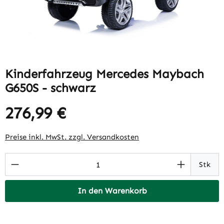
Kinderfahrzeug Mercedes Maybach
G650S - schwarz
276,99 €
Regulärer Preis:
Preise inkl. MwSt. zzgl. Versandkosten
Produkt Anzahl: Gib den gewünschten Wert 
Stk
In den Warenkorb