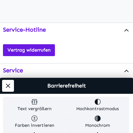
Service-Hotline
Vertrag widerrufen
Service
Info
Barrierefreiheit
Testsieger
Text vergrößern
Hochkontrastmodus
Alle Preise inkl. gesetzl. Mehrwertsteuer zzgl.
Farben invertieren
Monochrom
Versandkosten
. Alle Artikelangaben sind