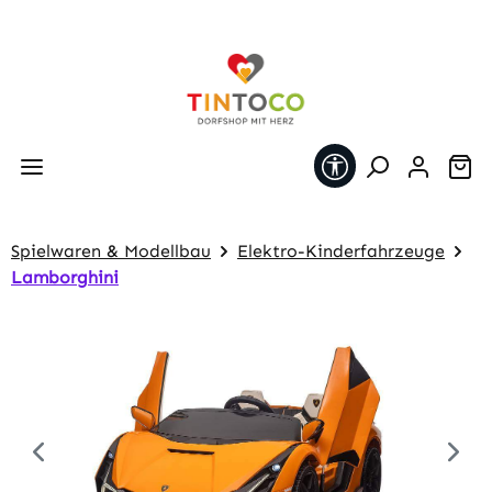
Zum Hauptinhalt springen
Werkzeugleiste 
Wa
Spielwaren & Modellbau
Elektro-Kinderfahrzeuge
Lamborghini
Bildergalerie überspringen