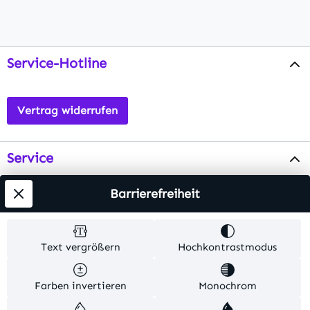
Service-Hotline
Vertrag widerrufen
Service
Info
Barrierefreiheit
Testsieger
Text vergrößern
Hochkontrastmodus
Alle Preise inkl. gesetzl. Mehrwertsteuer zzgl.
Farben invertieren
Monochrom
Versandkosten
. Alle Artikelangaben sind
Herstellerangaben und ohne Gewähr.