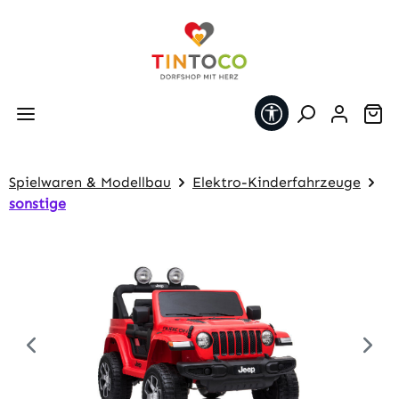
Zum Hauptinhalt springen
Werkzeugleiste 
Wa
Spielwaren & Modellbau
Elektro-Kinderfahrzeuge
sonstige
Bildergalerie überspringen