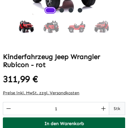
Kinderfahrzeug Jeep Wrangler
Rubicon - rot
311,99 €
Regulärer Preis:
Preise inkl. MwSt. zzgl. Versandkosten
Produkt Anzahl: Gib den gewünschten Wert 
Stk
In den Warenkorb