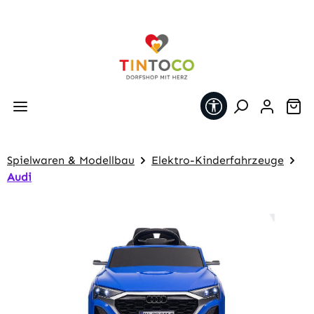
Zum Hauptinhalt springen
Werkzeugleiste 
Wa
Spielwaren & Modellbau
Elektro-Kinderfahrzeuge
Audi
Bildergalerie überspringen