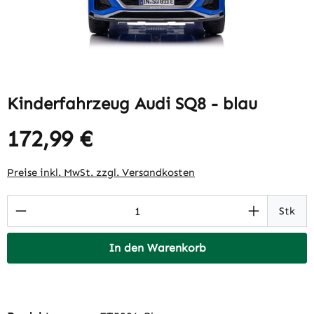
Kinderfahrzeug Audi SQ8 - blau
172,99 €
Regulärer Preis:
Preise inkl. MwSt. zzgl. Versandkosten
Produkt Anzahl: Gib den gewünschten Wert 
Stk
In den Warenkorb