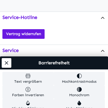
Service-Hotline
Vertrag widerrufen
Service
Info
Barrierefreiheit
Testsieger
Text vergrößern
Hochkontrastmodus
Alle Preise inkl. gesetzl. Mehrwertsteuer zzgl.
Farben invertieren
Monochrom
Versandkosten
. Alle Artikelangaben sind
Herstellerangaben und ohne Gewähr.