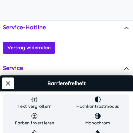
Service-Hotline
Vertrag widerrufen
Service
Info
Barrierefreiheit
Testsieger
Text vergrößern
Hochkontrastmodus
Alle Preise inkl. gesetzl. Mehrwertsteuer zzgl.
Farben invertieren
Monochrom
Versandkosten
. Alle Artikelangaben sind
Herstellerangaben und ohne Gewähr.