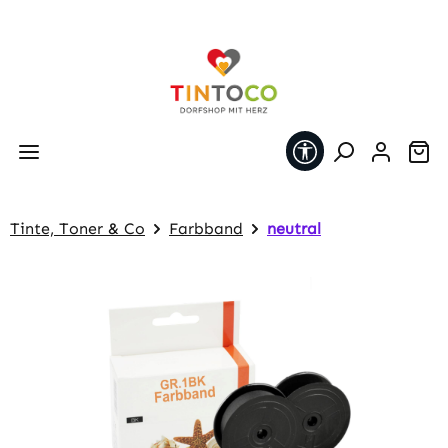
Zum Hauptinhalt springen
Werkzeugleiste 
Wa
Tinte, Toner & Co
Farbband
neutral
Bildergalerie überspringen