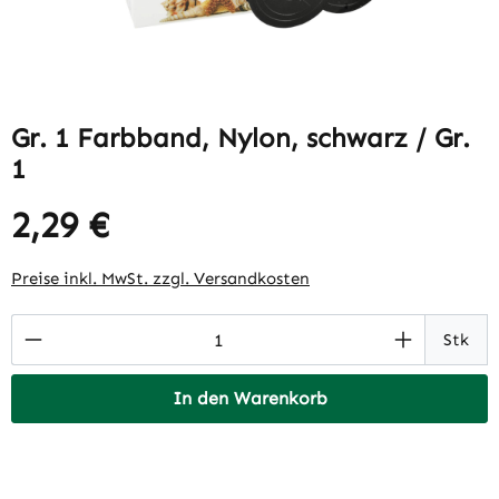
Gr. 1 Farbband, Nylon, schwarz / Gr.
1
2,29 €
Regulärer Preis:
Preise inkl. MwSt. zzgl. Versandkosten
Produkt Anzahl: Gib den gewünschten Wert 
Stk
In den Warenkorb