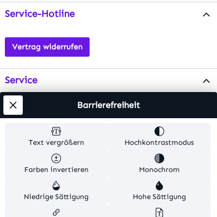
Service-Hotline
Vertrag widerrufen
Service
Info
Barrierefreiheit
Testsieger
Text vergrößern
Hochkontrastmodus
Alle Preise inkl. gesetzl. Mehrwertsteuer zzgl.
Farben invertieren
Monochrom
Versandkosten
. Alle Artikelangaben sind
Herstellerangaben und ohne Gewähr.
Niedrige Sättigung
Hohe Sättigung
© 2026 MKV24 – Alle Rechte vorbehalten. Theme by