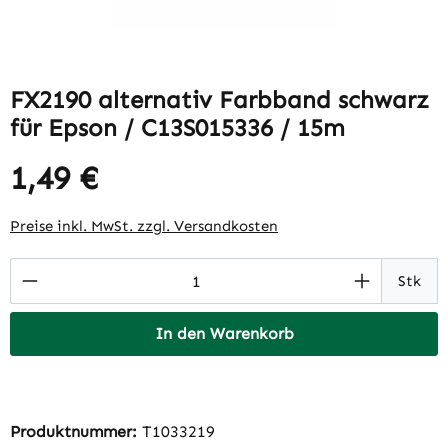
FX2190 alternativ Farbband schwarz
für Epson / C13S015336 / 15m
1,49 €
Regulärer Preis:
Preise inkl. MwSt. zzgl. Versandkosten
Produkt Anzahl: Gib den gewünschten Wert 
Stk
In den Warenkorb
Produktnummer:
T1033219