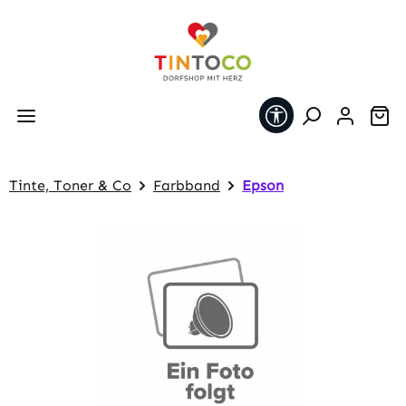
Zum Hauptinhalt springen
Werkzeugleiste 
Wa
Tinte, Toner & Co
Farbband
Epson
Bildergalerie überspringen