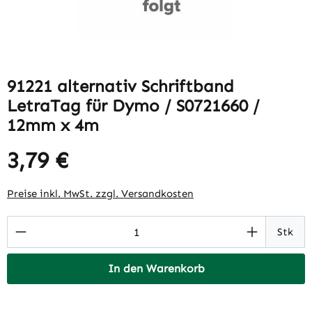
91221 alternativ Schriftband
LetraTag für Dymo / S0721660 /
12mm x 4m
3,79 €
Regulärer Preis:
Preise inkl. MwSt. zzgl. Versandkosten
Produkt Anzahl: Gib den gewünschten Wert 
Stk
In den Warenkorb