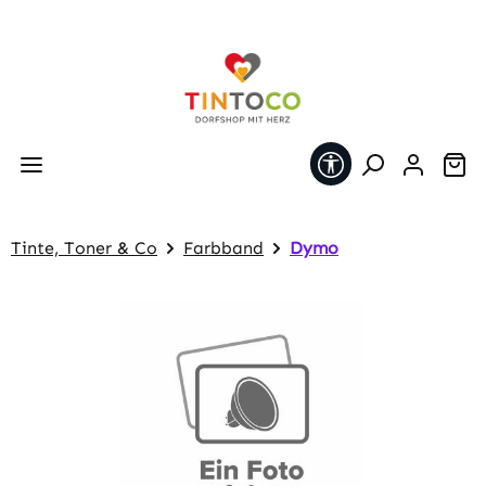
Zum Hauptinhalt springen
Werkzeugleiste 
Wa
Tinte, Toner & Co
Farbband
Dymo
Bildergalerie überspringen