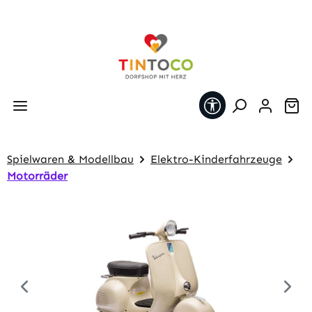
Zum Hauptinhalt springen
Werkzeugleiste 
Wa
Spielwaren & Modellbau
Elektro-Kinderfahrzeuge
Motorräder
Bildergalerie überspringen