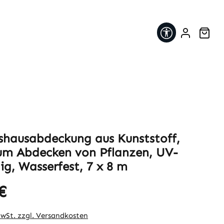
Werkzeugleis
War
hausabdeckung aus Kunststoff,
um Abdecken von Pflanzen, UV-
ig, Wasserfest, 7 x 8 m
€
eis:
MwSt. zzgl. Versandkosten