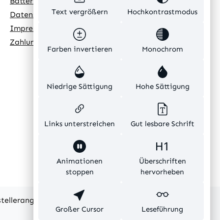
Batteriehinweis
Text vergrößern
Hochkontrastmodus
Datenschutz
Impressum
Zahlungsarten
Farben invertieren
Monochrom
Niedrige Sättigung
Hohe Sättigung
Links unterstreichen
Gut lesbare Schrift
Animationen
Überschriften
stoppen
hervorheben
rstellerangaben und ohne Gewähr.
Großer Cursor
Leseführung