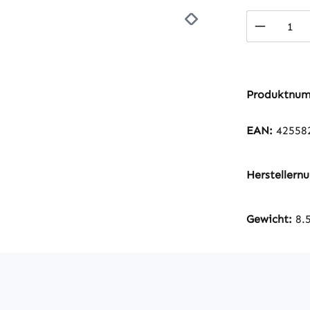
Produkt
Produktnu
EAN:
42558
Hersteller
Gewicht:
8.