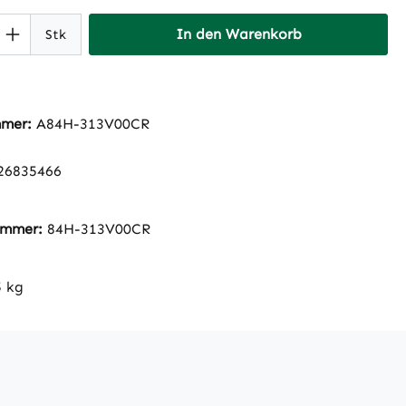
 Anzahl: Gib den gewünschten Wert ein 
In den Warenkorb
Stk
mmer:
A84H-313V00CR
26835466
nummer:
84H-313V00CR
5 kg