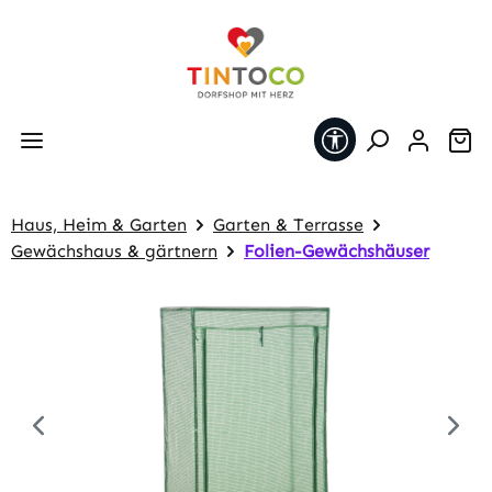
Zum Hauptinhalt springen
Werkzeugleiste 
Wa
Haus, Heim & Garten
Garten & Terrasse
Gewächshaus & gärtnern
Folien-Gewächshäuser
Bildergalerie überspringen