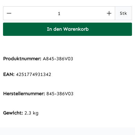
Produkt Anzahl: Gib den gewünschten Wert 
Stk
In den Warenkorb
Produktnummer:
A845-386V03
EAN:
4251774931342
Herstellernummer:
845-386V03
Gewicht:
2.3 kg