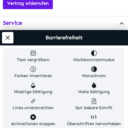
Vertrag widerrufen
Service
Info
Barrierefreiheit
Testsieger
Text vergrößern
Hochkontrastmodus
Alle Preise inkl. gesetzl. Mehrwertsteuer zzgl.
Farben invertieren
Monochrom
Versandkosten
. Alle Artikelangaben sind
Herstellerangaben und ohne Gewähr.
Niedrige Sättigung
Hohe Sättigung
© 2026 MKV24 – Alle Rechte vorbehalten. Theme by
TC-Innovations
Links unterstreichen
Gut lesbare Schrift
Diese Website verwendet Cookies, um eine bestmögliche
Animationen stoppen
Überschriften hervorheben
Erfahrung bieten zu können.
Mehr Informationen ...