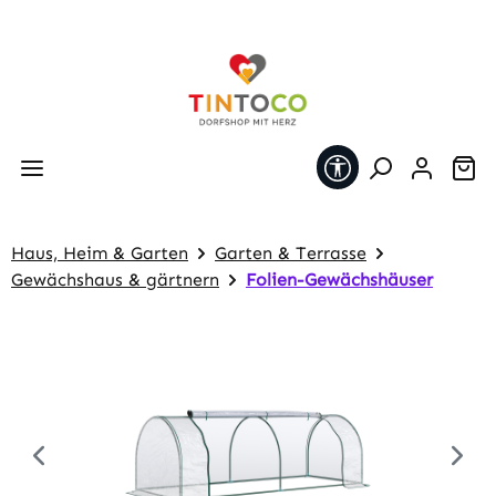
Zum Hauptinhalt springen
Werkzeugleiste 
Wa
Haus, Heim & Garten
Garten & Terrasse
Gewächshaus & gärtnern
Folien-Gewächshäuser
Bildergalerie überspringen