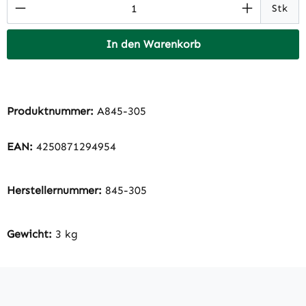
Produkt Anzahl: Gib den gewünschten Wert 
Stk
In den Warenkorb
Produktnummer:
A845-305
EAN:
4250871294954
Herstellernummer:
845-305
Gewicht:
3 kg