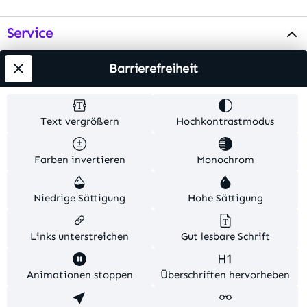
Service
Info
Barrierefreiheit
Testsieger
Text vergrößern
Hochkontrastmodus
Alle Preise inkl. gesetzl. Mehrwertsteuer zzgl.
Farben invertieren
Monochrom
Versandkosten
. Alle Artikelangaben sind
Herstellerangaben und ohne Gewähr.
Niedrige Sättigung
Hohe Sättigung
© 2026 MKV24 – Alle Rechte vorbehalten. Theme by
TC-Innovations
Links unterstreichen
Gut lesbare Schrift
Diese Website verwendet Cookies, um eine bestmögliche
Animationen stoppen
Überschriften hervorheben
Erfahrung bieten zu können.
Mehr Informationen ...