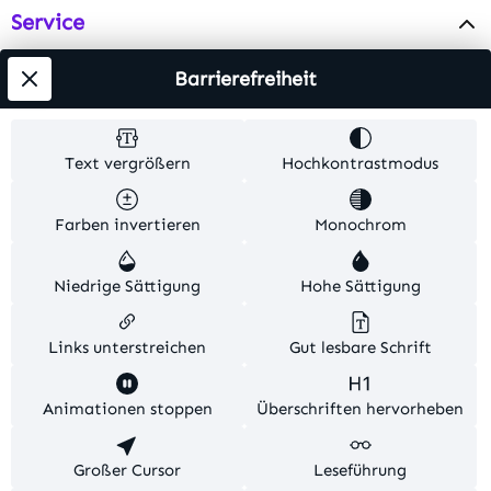
Service
Info
Barrierefreiheit
Testsieger
Text vergrößern
Hochkontrastmodus
Alle Preise inkl. gesetzl. Mehrwertsteuer zzgl.
Farben invertieren
Monochrom
Versandkosten
. Alle Artikelangaben sind
Herstellerangaben und ohne Gewähr.
Niedrige Sättigung
Hohe Sättigung
© 2026 MKV24 – Alle Rechte vorbehalten. Theme by
TC-Innovations
Links unterstreichen
Gut lesbare Schrift
Diese Website verwendet Cookies, um eine bestmögliche
Animationen stoppen
Überschriften hervorheben
Erfahrung bieten zu können.
Mehr Informationen ...
Konfigurieren
Großer Cursor
Nur technisch notwendige
Leseführung