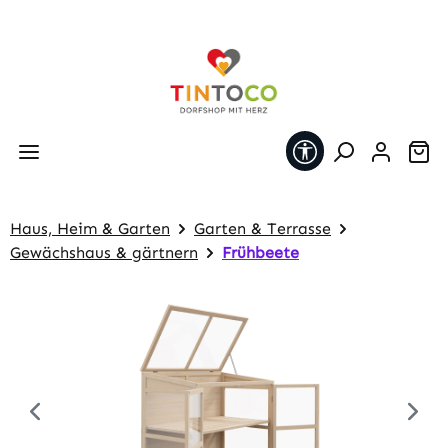
Zum Hauptinhalt springen
Werkzeugleiste 
Wa
Haus, Heim & Garten
Garten & Terrasse
Gewächshaus & gärtnern
Frühbeete
Bildergalerie überspringen