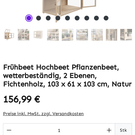
Frühbeet Hochbeet Pflanzenbeet,
wetterbeständig, 2 Ebenen,
Fichtenholz, 103 x 61 x 103 cm, Natur
156,99 €
Regulärer Preis:
Preise inkl. MwSt. zzgl. Versandkosten
Produkt Anzahl: Gib den gewünschten Wert 
Stk