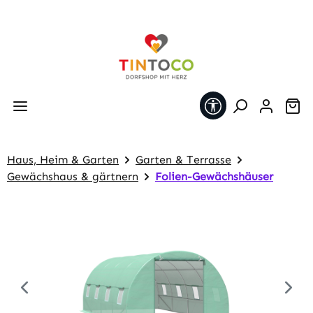
Zum Hauptinhalt springen
Werkzeugleiste 
Wa
Haus, Heim & Garten
Garten & Terrasse
Gewächshaus & gärtnern
Folien-Gewächshäuser
Bildergalerie überspringen