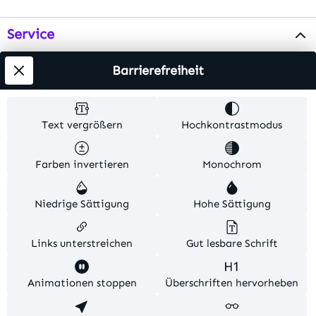
Service
Info
Barrierefreiheit
Testsieger
Text vergrößern
Hochkontrastmodus
Alle Preise inkl. gesetzl. Mehrwertsteuer zzgl.
Farben invertieren
Monochrom
Versandkosten
. Alle Artikelangaben sind
Herstellerangaben und ohne Gewähr.
Niedrige Sättigung
Hohe Sättigung
© 2026 MKV24 – Alle Rechte vorbehalten. Theme by
TC-Innovations
Links unterstreichen
Gut lesbare Schrift
Diese Website verwendet Cookies, um eine bestmögliche
Animationen stoppen
Überschriften hervorheben
Erfahrung bieten zu können.
Mehr Informationen ...