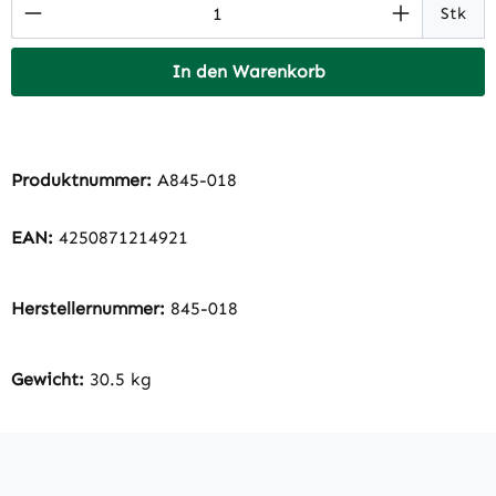
Produkt Anzahl: Gib den gewünschten Wert 
Stk
In den Warenkorb
Produktnummer:
A845-018
EAN:
4250871214921
Herstellernummer:
845-018
Gewicht:
30.5 kg