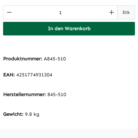
Produkt Anzahl: Gib den gewünschten Wert 
Stk
In den Warenkorb
Produktnummer:
A845-510
EAN:
4251774931304
Herstellernummer:
845-510
Gewicht:
9.8 kg