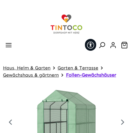
Zum Hauptinhalt springen
Werkzeugleiste 
Wa
Haus, Heim & Garten
Garten & Terrasse
Gewächshaus & gärtnern
Folien-Gewächshäuser
Bildergalerie überspringen