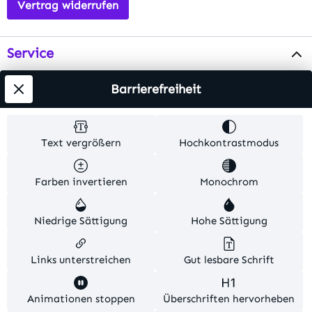
Vertrag widerrufen
Service
Info
Barrierefreiheit
Testsieger
Text vergrößern
Hochkontrastmodus
Alle Preise inkl. gesetzl. Mehrwertsteuer zzgl.
Farben invertieren
Monochrom
Versandkosten
. Alle Artikelangaben sind
Herstellerangaben und ohne Gewähr.
Niedrige Sättigung
Hohe Sättigung
© 2026 MKV24 – Alle Rechte vorbehalten. Theme by
TC-Innovations
Links unterstreichen
Gut lesbare Schrift
Diese Website verwendet Cookies, um eine bestmögliche
Animationen stoppen
Überschriften hervorheben
Erfahrung bieten zu können.
Mehr Informationen ...