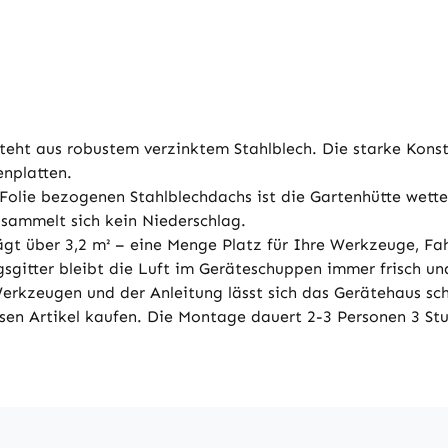
eht aus robustem verzinktem Stahlblech. Die starke Konst
nplatten.
-Folie bezogenen Stahlblechdachs ist die Gartenhütte wett
sammelt sich kein Niederschlag.
gt über 3,2 m² – eine Menge Platz für Ihre Werkzeuge, Fa
gsgitter bleibt die Luft im Geräteschuppen immer frisch un
erkzeugen und der Anleitung lässt sich das Gerätehaus sc
esen Artikel kaufen. Die Montage dauert 2-3 Personen 3 St