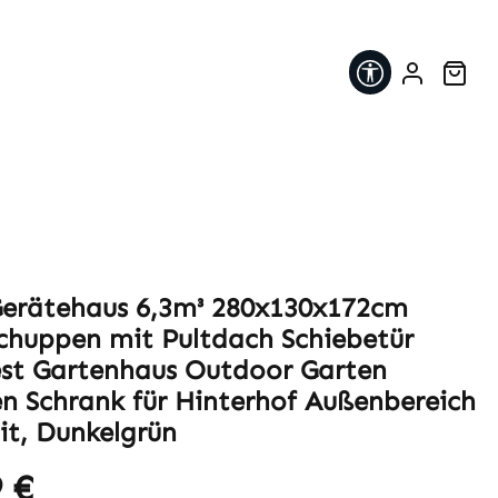
Werkzeugleis
War
Gerätehaus 6,3m³ 280x130x172cm
chuppen mit Pultdach Schiebetür
est Gartenhaus Outdoor Garten
n Schrank für Hinterhof Außenbereich
it, Dunkelgrün
 €
eis: