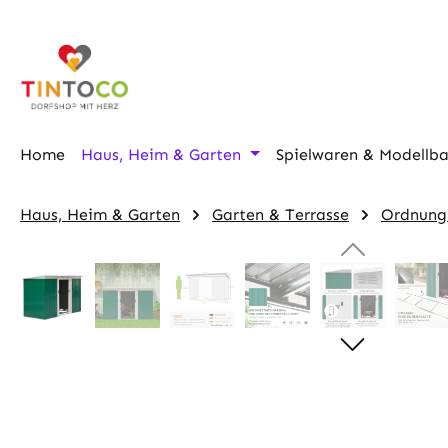
m Hauptinhalt springen
Zur Suche springen
Zur Hauptnavigation springen
Home
Haus, Heim & Garten
Spielwaren & Modellb
Haus, Heim & Garten
Garten & Terrasse
Ordnung
Bildergalerie überspringen