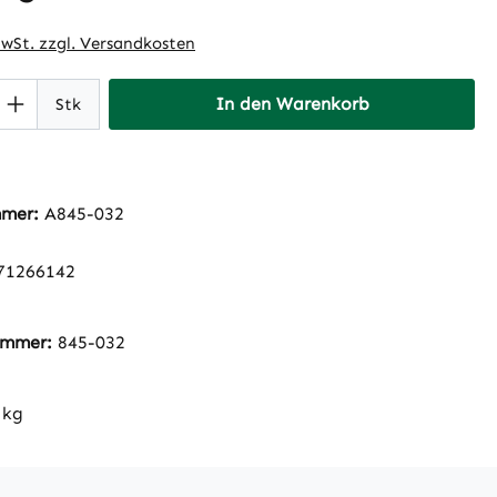
MwSt. zzgl. Versandkosten
 Anzahl: Gib den gewünschten Wert ein 
In den Warenkorb
Stk
mmer:
A845-032
71266142
nummer:
845-032
 kg