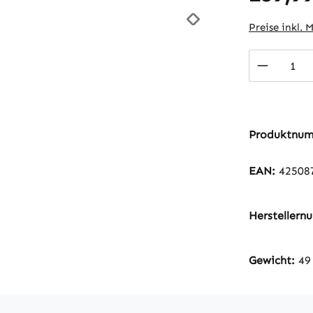
Preise inkl. 
Produkt
Produktnu
EAN:
42508
Hersteller
Gewicht:
49