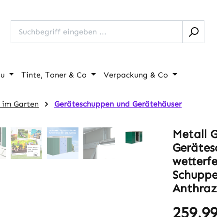
au
Tinte, Toner & Co
Verpackung & Co
 im Garten
Geräteschuppen und Gerätehäuser
Metall 
Gerätes
wetterf
Schuppe
Anthraz
259,99
Regulärer Pr