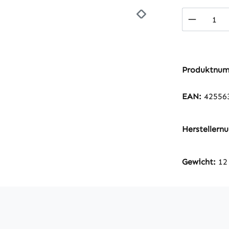
Produkt
Produktnu
EAN:
42556
Hersteller
Gewicht:
12