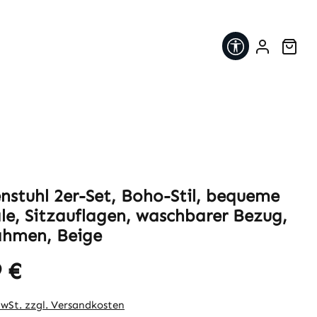
Werkzeugleis
War
enstuhl 2er-Set, Boho-Stil, bequeme
ale, Sitzauflagen, waschbarer Bezug,
ahmen, Beige
 €
eis:
MwSt. zzgl. Versandkosten