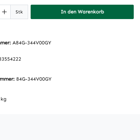
 Anzahl: Gib den gewünschten Wert ein 
In den Warenkorb
Stk
mmer:
A84G-344V00GY
33554222
nummer:
84G-344V00GY
 kg