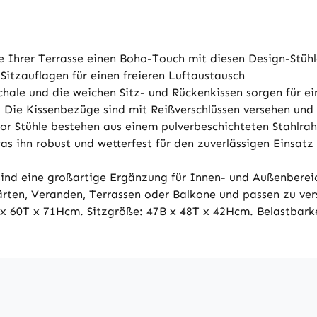
e Ihrer Terrasse einen Boho-Touch mit diesen Design-Stühle
Sitzauflagen für einen freieren Luftaustausch
hale und die weichen Sitz- und Rückenkissen sorgen für ein
it. Die Kissenbezüge sind mit Reißverschlüssen versehen 
r Stühle bestehen aus einem pulverbeschichteten Stahlrahme
as ihn robust und wetterfest für den zuverlässigen Einsat
 sind eine großartige Ergänzung für Innen- und Außenbere
Gärten, Veranden, Terrassen oder Balkone und passen zu ve
60T x 71Hcm. Sitzgröße: 47B x 48T x 42Hcm. Belastbarkei