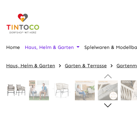
m Hauptinhalt springen
Zur Suche springen
Zur Hauptnavigation springen
Home
Haus, Heim & Garten
Spielwaren & Modellb
Haus, Heim & Garten
Garten & Terrasse
Gartenm
Bildergalerie überspringen