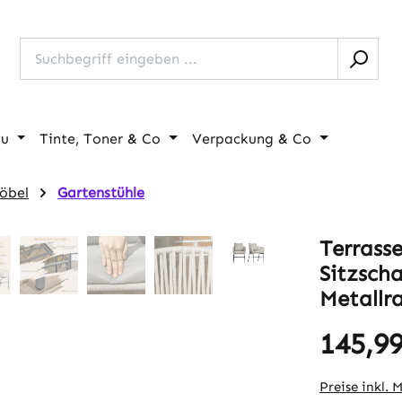
au
Tinte, Toner & Co
Verpackung & Co
öbel
Gartenstühle
Terrass
Sitzsch
Metallr
145,99
Regulärer Pr
Preise inkl. 