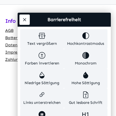
Barrierefreiheit
Info
AGB
Batteriehinweis
Text vergrößern
Hochkontrastmodus
Datenschutz
Impressum
Zahlungsarten
Farben invertieren
Monochrom
Niedrige Sättigung
Hohe Sättigung
Links unterstreichen
Gut lesbare Schrift