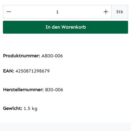
Produkt Anzahl: Gib den gewünschten Wert 
Stk
In den Warenkorb
Produktnummer:
AB30-006
EAN:
4250871298679
Herstellernummer:
B30-006
Gewicht:
1.5 kg