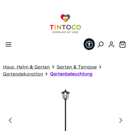
Zum Hauptinhalt springen
Werkzeugleiste 
Wa
Haus, Heim & Garten
Garten & Terrasse
Gartendekoration
Gartenbeleuchtung
Bildergalerie überspringen