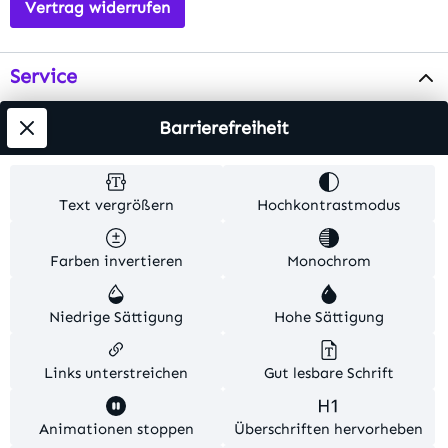
Vertrag widerrufen
Service
Info
Barrierefreiheit
Testsieger
Text vergrößern
Hochkontrastmodus
Alle Preise inkl. gesetzl. Mehrwertsteuer zzgl.
Farben invertieren
Monochrom
Versandkosten
. Alle Artikelangaben sind
Herstellerangaben und ohne Gewähr.
Niedrige Sättigung
Hohe Sättigung
© 2026 MKV24 – Alle Rechte vorbehalten. Theme by
TC-Innovations
Links unterstreichen
Gut lesbare Schrift
Diese Website verwendet Cookies, um eine bestmögliche
Animationen stoppen
Überschriften hervorheben
Erfahrung bieten zu können.
Mehr Informationen ...