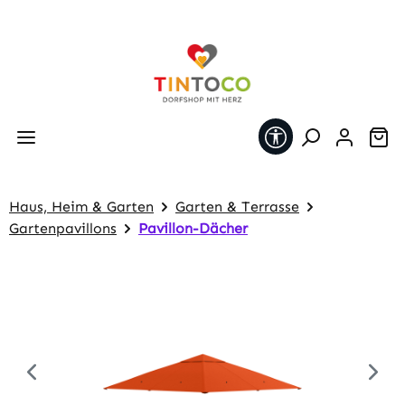
Zum Hauptinhalt springen
Werkzeugleiste 
Wa
Haus, Heim & Garten
Garten & Terrasse
Gartenpavillons
Pavillon-Dächer
Bildergalerie überspringen