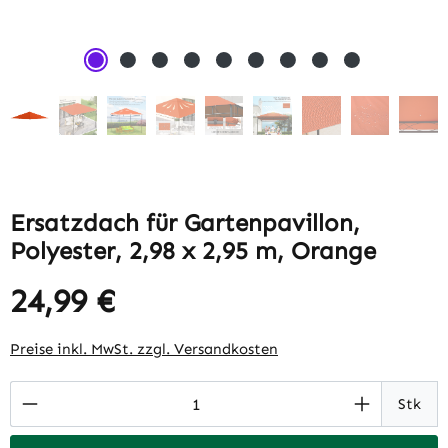
Ersatzdach für Gartenpavillon,
Polyester, 2,98 x 2,95 m, Orange
24,99 €
Regulärer Preis:
Preise inkl. MwSt. zzgl. Versandkosten
Produkt Anzahl: Gib den gewünschten Wert 
Stk