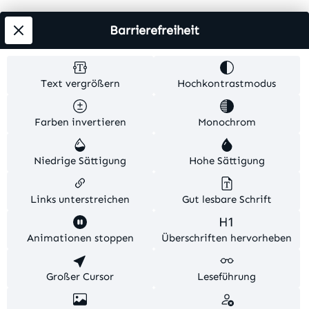
Info
Barrierefreiheit
Testsieger
Text vergrößern
Hochkontrastmodus
Alle Preise inkl. gesetzl. Mehrwertsteuer zzgl.
Farben invertieren
Monochrom
Versandkosten
. Alle Artikelangaben sind
Herstellerangaben und ohne Gewähr.
Niedrige Sättigung
Hohe Sättigung
© 2026 MKV24 – Alle Rechte vorbehalten. Theme by
TC-Innovations
Links unterstreichen
Gut lesbare Schrift
Diese Website verwendet Cookies, um eine bestmögliche
Animationen stoppen
Überschriften hervorheben
Erfahrung bieten zu können.
Mehr Informationen ...
Konfigurieren
Großer Cursor
Nur technisch notwendige
Leseführung