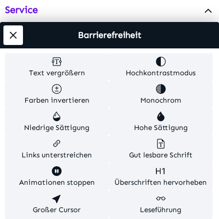
Service
Info
Barrierefreiheit
Testsieger
Text vergrößern
Hochkontrastmodus
Alle Preise inkl. gesetzl. Mehrwertsteuer zzgl.
Farben invertieren
Monochrom
Versandkosten
. Alle Artikelangaben sind
Herstellerangaben und ohne Gewähr.
Niedrige Sättigung
Hohe Sättigung
© 2026 MKV24 – Alle Rechte vorbehalten. Theme by
TC-Innovations
Links unterstreichen
Gut lesbare Schrift
Diese Website verwendet Cookies, um eine bestmögliche
Animationen stoppen
Überschriften hervorheben
Erfahrung bieten zu können.
Mehr Informationen ...
Konfigurieren
Großer Cursor
Nur technisch notwendige
Leseführung