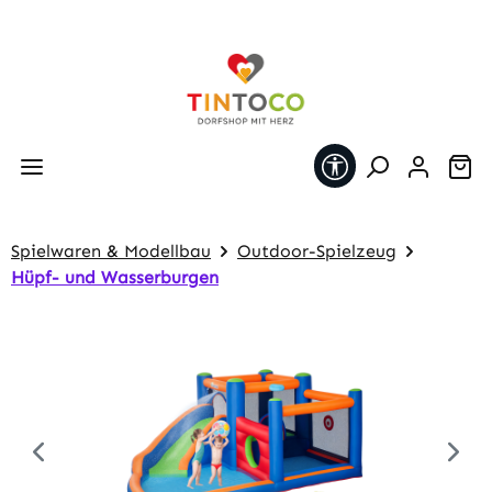
Zum Hauptinhalt springen
Werkzeugleiste 
Wa
Spielwaren & Modellbau
Outdoor-Spielzeug
Hüpf- und Wasserburgen
Bildergalerie überspringen