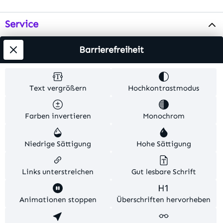
Service
Info
Barrierefreiheit
Testsieger
Text vergrößern
Hochkontrastmodus
Alle Preise inkl. gesetzl. Mehrwertsteuer zzgl.
Farben invertieren
Monochrom
Versandkosten
. Alle Artikelangaben sind
Herstellerangaben und ohne Gewähr.
Niedrige Sättigung
Hohe Sättigung
© 2026 MKV24 – Alle Rechte vorbehalten. Theme by
TC-Innovations
Links unterstreichen
Gut lesbare Schrift
Diese Website verwendet Cookies, um eine bestmögliche
Animationen stoppen
Überschriften hervorheben
Erfahrung bieten zu können.
Mehr Informationen ...