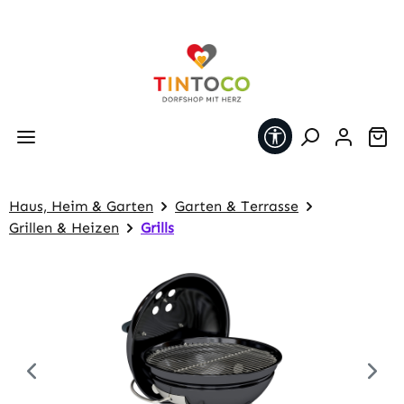
Zum Hauptinhalt springen
Werkzeugleiste 
Wa
Haus, Heim & Garten
Garten & Terrasse
Grillen & Heizen
Grills
Bildergalerie überspringen