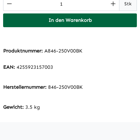
Produkt Anzahl: Gib den gewünschten Wert 
Stk
In den Warenkorb
Produktnummer:
A846-250V00BK
EAN:
4255923157003
Herstellernummer:
846-250V00BK
Gewicht:
3.5 kg