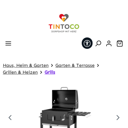
Zum Hauptinhalt springen
Werkzeugleiste 
Wa
Haus, Heim & Garten
Garten & Terrasse
Grillen & Heizen
Grills
Bildergalerie überspringen