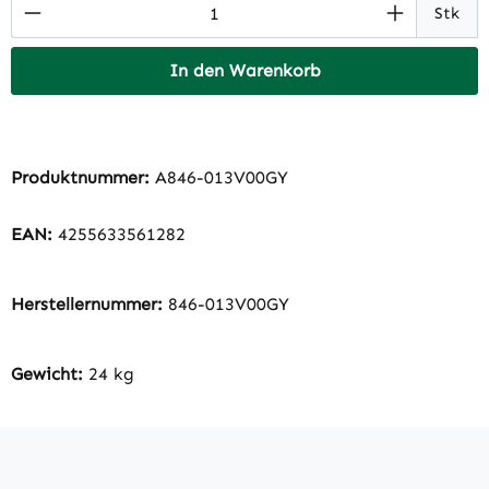
Produkt Anzahl: Gib den gewünschten Wert 
Stk
In den Warenkorb
Produktnummer:
A846-013V00GY
EAN:
4255633561282
Herstellernummer:
846-013V00GY
Gewicht:
24 kg