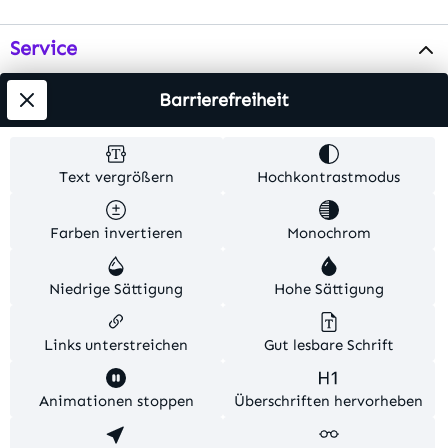
Service
Info
Barrierefreiheit
Testsieger
Text vergrößern
Hochkontrastmodus
Alle Preise inkl. gesetzl. Mehrwertsteuer zzgl.
Farben invertieren
Monochrom
Versandkosten
. Alle Artikelangaben sind
Herstellerangaben und ohne Gewähr.
Niedrige Sättigung
Hohe Sättigung
© 2026 MKV24 – Alle Rechte vorbehalten. Theme by
TC-Innovations
Links unterstreichen
Gut lesbare Schrift
Diese Website verwendet Cookies, um eine bestmögliche
Animationen stoppen
Überschriften hervorheben
Erfahrung bieten zu können.
Mehr Informationen ...