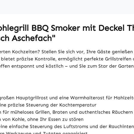
hlegrill BBQ Smoker mit Deckel 
sch Aschefach"
erten Kochzeiten? Stellen Sie sich vor, Ihre Gäste genieß
 bietet präzise Kontrolle, ermöglicht perfekte Grillstreifen
effen entspannt und köstlich – und Sie zum Star der Garten
 großen Hauptgrillrost und eine Warmhalterost für Mahlzei
eine präzise Steuerung der Kochtemperatur
für müheloses Grillen, Braten und authentisches Räuchern
n von Kohle, ohne Ihr Essen zu stören
 eine einfache Steuerung des Luftstroms und der Rauchinten
hre Werkzeuge und Zutaten organisiert