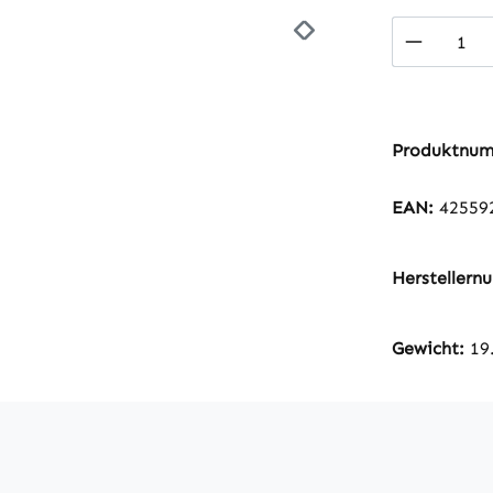
Produkt
Produktnu
EAN:
42559
Hersteller
Gewicht:
19