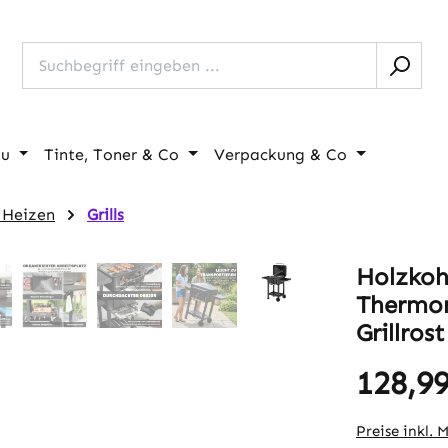
au
Tinte, Toner & Co
Verpackung & Co
& Heizen
Grills
Holzkoh
Thermom
Grillros
128,99
Regulärer Pr
Preise inkl. 